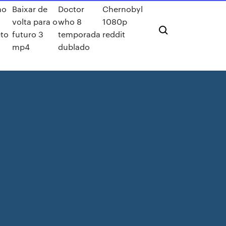
mo
Baixar de
Doctor
Chernobyl
volta para o
who 8
1080p
to
futuro 3
temporada
reddit
mp4
dublado